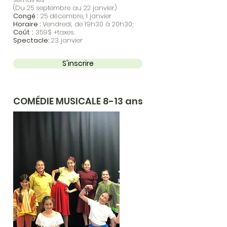
(Du 25 septembre au 22 janvier)
Congé :
25 décembre, 1 janvier
Horaire :
Vendredi, de 19h30 à 20h30;
Coût
:
359$ +taxes.
Spectacle:
23 janvier
S'inscrire
COMÉDIE MUSICALE 8-13 ans