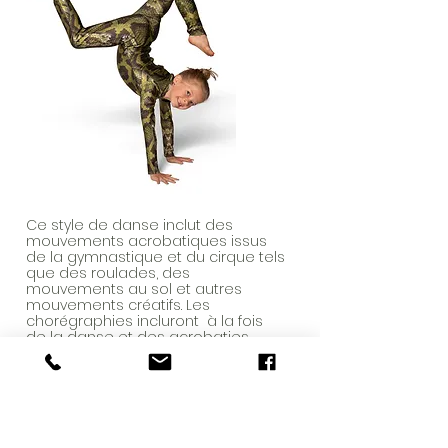
Ce style de danse inclut des
mouvements acrobatiques issus
de la gymnastique et du cirque tels
que des roulades, des
mouvements au sol et autres
mouvements créatifs. Les
chorégraphies incluront à la fois
de la danse et des acrobaties.
DANSE ACROBATIQUE 5-7 ANS
Durée de la session automne :
16
semaines
(Du 12 septembre au 16 janvier);
Congés :
10 octobre, 26 décembre et 2