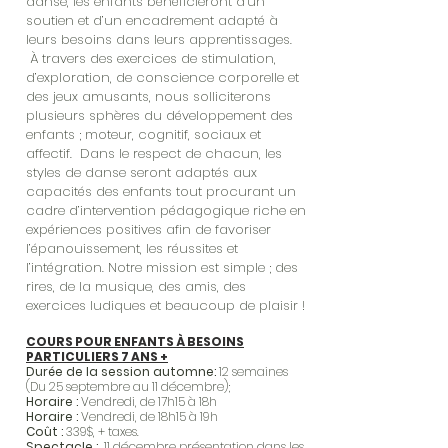
danse, les enfants bénéficieront d’un
soutien et d’un encadrement adapté à
leurs besoins dans leurs apprentissages.
À travers des exercices de stimulation,
d’exploration, de conscience corporelle et
des jeux amusants, nous solliciterons
plusieurs sphères du développement des
enfants ; moteur, cognitif, sociaux et
affectif. Dans le respect de chacun, les
styles de danse seront adaptés aux
capacités des enfants tout procurant un
cadre d’intervention pédagogique riche en
expériences positives afin de favoriser
l’épanouissement, les réussites et
l’intégration. Notre mission est simple ; des
rires, de la musique, des amis, des
exercices ludiques et beaucoup de plaisir !
COURS POUR ENFANTS À BESOINS
PARTICULIERS 7 ANS +
Durée de la session automne:
12 semaines
(Du 25 septembre au 11 décembre);
Horaire :
Vendredi, de 17h15 à 18h
Horaire :
Vendredi, de 18h15 à 19h
Coût :
339$, + taxes.
Spectacle :
11 décembre présentation dans les