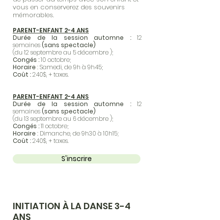
vous en conserverez des souvenirs
mémorables.
PARENT-ENFANT 2-4 ANS
Durée de la session automne :
12
semaines
(sans spectacle)
(du 12 septembre au 5 décembre );
Congés :
10 octobre;
Horaire
: Samedi, de 9h à 9h45;
Coût :
240$, + taxes.
PARENT-ENFANT 2-4 ANS
Durée de la session automne :
12
semaines
(sans spectacle)
(du 13 septembre au 6 décembre );
Congés :
11 octobre;
Horaire
: Dimanche, de 9h30 à 10h15;
Coût :
240$, + taxes.
S'inscrire
INITIATION À LA DANSE 3-4
ANS