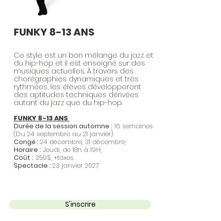
FUNKY 8-13 ANS
Ce style est un bon mélange du jazz et
du hip-hop et il est enseigné sur des
musiques actuelles. À travers des
chorégraphies dynamiques et très
rythmées, les élèves développeront
des aptitudes techniques dérivées
autant du jazz que du hip-hop.
FUNKY 8-13 ANS
Durée de la session automne :
16 semaines
(Du 24 septembre au 21 janvier)
Congé :
24 décembre, 31 décembre;
Horaire :
Jeudi, de 18h à 19H;
Coût :
359$, +taxes.
Spectacle :
23 janvier 2027
S'inscrire