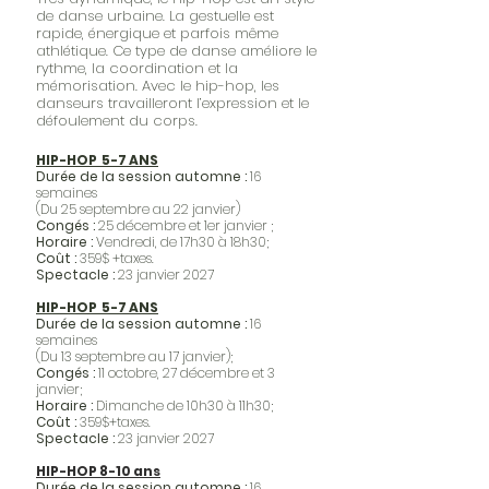
de danse urbaine. La gestuelle est
rapide, énergique et parfois même
athlétique. Ce type de danse améliore le
rythme, la coordination et la
mémorisation. Avec le hip-hop, les
danseurs travailleront l’expression et le
défoulement du corps.
HIP-HOP 5-7 ANS
Durée de la session automne :
16
semaines
(Du 25 septembre au 22 janvier)
Congés :
25 décembre et 1er janvier
;
Horaire :
Vendredi, de 17h30 à 18h30;
Coût
:
359$ +taxes.
Spectacle :
23 janvier 2027
HIP-HOP 5-7 ANS
Durée de la session automne :
16
semaines
(Du 13 septembre au 17 janvier);
Congés :
11 octobre, 27 décembre et 3
janvier;
Horaire :
Dimanche de 10h30 à 11h30;
Coût :
359
$
+taxes.
Spectacle :
23 janvier 2027
HIP-HOP 8-10 ans
Durée de la session automne :
16