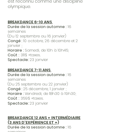
est reconnu comme une discipline
olympique.
BREAKDANCE 6-10 ANS
Durée de la session automne :
16
semaines
(Du 12 septembre au 16 janvier)
Congé :
10 octobre, 26 décembre et 2
janvier
;
Horaire :
Samedi, de 10h à 10h45;
Coût
:
311$ +taxes.
Spectacle:
23 janvier
BREAKDANCE 7-11 ANS
Durée de la session automne :
16
semaines
(Du 25 septembre au 22 janvier)
Congé :
25 décembre, 1 janvier
;
Horaire :
Vendredi, de 18h30 à 19h30;
Coût
:
359$ +taxes.
Spectacle:
23 janvier
BREAKDANCE 12 ANS + INTERMÉDIAIRE
(3 ANS D'EXPÉRIENCE ET +)
Durée de la session automne :
16
semaines