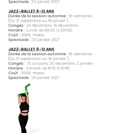
Spectacle :
23 janvier 2027
JAZZ-BALLET 8-12 ANS
Durée de la session automne :
16 semaines
(Du 21 septembre au 18 janvier );
Congés :
24 décembre, 31 décembre;
Horaire :
;Lundi, de 19h20 à 20h20;
Coût :
359$, +taxes.​
Spectacle :
23 janvier 2027
JAZZ-BALLET 8-12 ANS
Durée de la session automne :
16 semaines
(Du 12 septembre au 16 janvier );
Congés :
10 octobre, 26 décembre, 2 janvier;
Horaire :
Samedi, de 11h15 à 12h15;
Coût :
359$, +taxes.​
Spectacle :
23 janvier 2027