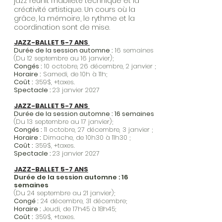
jazz réunit l’habileté technique et la
créativité artistique. Un cours où la
grâce, la mémoire, le rythme et la
coordination sont de mise.
horaire et dates des cours
JAZZ-BALLET 5-7 ANS
Durée de la session automne :
16 semaines
(Du 12 septembre au 16 janvier);
Congés :
10 octobre, 26 décembre, 2 janvier ;
Horaire :
Samedi, de 10h à 11h;
Coût :
359$, +taxes.​
Spectacle :
23 janvier 2027
JAZZ-BALLET 5-7 ANS
Durée de la session automne : 16 semaines
(Du 13 septembre au 17 janvier);
Congés :
11 octobre, 27 décembre, 3 janvier ;
Horaire :
Dimache, de 10h30 à 11h30 ;
Coût :
359$, +taxes.​
Spectacle :
23 janvier 2027
JAZZ-BALLET 5-7 ANS
Durée de la session automne : 16
semaines
(Du 24 septembre au 21 janvier);
Congé :
24 décembre, 31 décembre;
Horaire :
Jeudi, de 17h45 à 18h45;
Coût :
359$, +taxes.