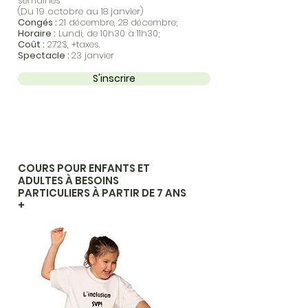
semaines
(Du 19 octobre au 18 janvier)
Congés :
21 décembre, 28 décembre;
Horaire :
Lundi, de 10h30 à 11h30;
Coût :
272$, +taxes.
Spectacle :
23 janvier
S'inscrire
COURS POUR ENFANTS ET
ADULTES À BESOINS
PARTICULIERS À PARTIR DE 7 ANS
+