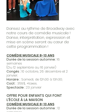
Dansez au rythme de Broadway avec
notre cours de comédie musicale !
Danse, interprétation, expression et
mise en scène seront au cœur de
cette programmation !
COMÉDIE MUSICALE 8-13 ANS
Durée de la session automne:
16
semaines
(Du 12 septembre au 16 janvier)
Congés :
10 octobre, 26 décembre et 2
janvier
;
Horaire :
Samedi, de 12h30 à 13h30;
Coût :
359$, +taxes.
Spectacle :
23 janvier
OFFRE POUR ENFANTS QUI FONT
L'ÉCOLE À LA MAISON
COMÉDIE MUSICALE 8-13 ANS
Durée de la session automne :
12